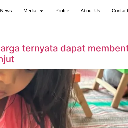
News
Media
Profile
About Us
Contac
arga ternyata dapat membent
njut