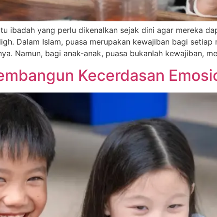
atu ibadah yang perlu dikenalkan sejak dini agar mereka
igh. Dalam Islam, puasa merupakan kewajiban bagi setiap 
ya. Namun, bagi anak-anak, puasa bukanlah kewajiban, mel
Membangun Kecerdasan Emosio