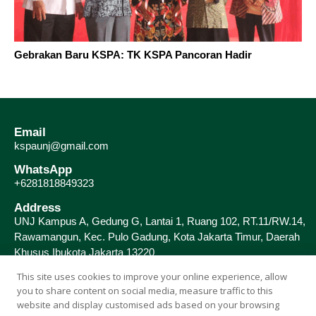
Gebrakan Baru KSPA: TK KSPA Pancoran Hadir
Email
kspaunj@gmail.com
WhatsApp
+6281818849323
Address
UNJ Kampus A, Gedung G, Lantai 1, Ruang 102, RT.11/RW.14,
Rawamangun, Kec. Pulo Gadung, Kota Jakarta Timur, Daerah
Khusus Ibukota Jakarta 13220
This site uses cookies to improve your online experience, allow
you to share content on social media, measure traffic to this
website and display customised ads based on your browsing